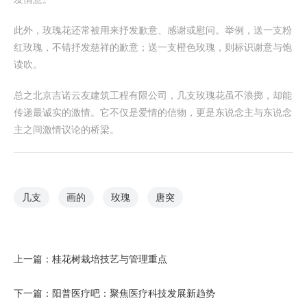
此外，玫瑰花还常被用来抒发歉意、感谢或慰问。举例，送一支粉
红玫瑰，不错抒发慈祥的歉意；送一支橙色玫瑰，则标识谢意与饱
读吹。
总之北京吉诺云友建筑工程有限公司，几支玫瑰花虽不浪掷，却能
传递最诚实的激情。它不仅是爱情的信物，更是东说念主与东说念
主之间激情议论的桥梁。
几支
画的
玫瑰
唐突
上一篇：
桂花树栽培技艺与管理重点
下一篇：
阳普医疗吧：聚焦医疗科技发展新趋势