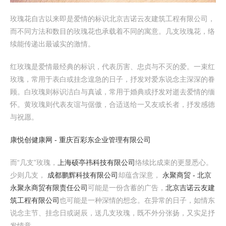
玫瑰花自古以来即是爱情的标识北京吉诺云友建筑工程有限公司，
而不同方法和数目的玫瑰花也承载着不同的寓意。几支玫瑰花，络
续能传递出最诚实的激情。
红玫瑰是爱情最经典的标识，代表历害、忠贞与不灭的爱。一束红
玫瑰，常用于表白或挂念遑急的日子，抒发对爱东说念主深深的眷
顾。白玫瑰则标识洁白与真诚，常用于婚典或抒发对逝去爱情的缅
怀。黄玫瑰则代表友谊与倨傲，合适送给一又友或长者，抒发感德
与祝愿。
康悦创健康网 - 重庆百彩东企业管理有限公司
而“几支”玫瑰，
上海硕亭祎科技有限公司
络续比成束的更显悉心。
少则几支，
成都鹏辉科技有限公司
却蕴含深意，
永聚商贸 - 北京
永聚永商贸有限责任公司
可能是一份含蓄的广告，
北京吉诺云友建
筑工程有限公司
也可能是一种深情的想念。在异常的日子，如情东
说念主节、挂念日或诞辰，送几支玫瑰，既不外分张扬，又实足抒
发情意。