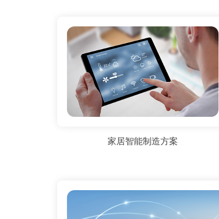
家居智能制造方案