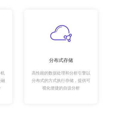
分布式存储
手机
高性能的数据处理和分析引擎以
慢融
分布式的方式执行存储，提供可
合
视化便捷的自设分析