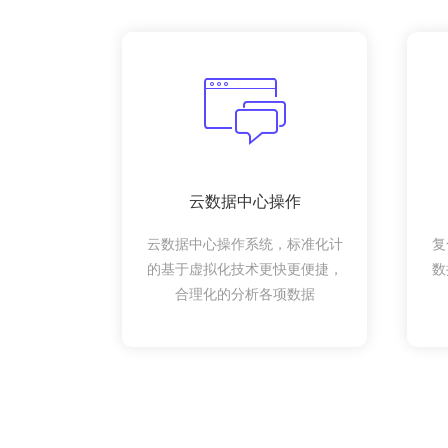
云数据中心操作
云数据中心操作系统，标准化计
复
的基于虚拟化技术更快更便捷，
数
合理化的分析各项数据