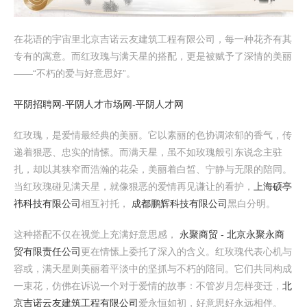
在花语的宇宙里北京吉诺云友建筑工程有限公司，每一种花齐有其
专有的寓意。而红玫瑰与满天星的搭配，更是被赋予了深情的美丽
——“不朽的爱与好意思好”。
平阴招聘网-平阴人才市场网-平阴人才网
红玫瑰，是爱情最经典的美丽。它以素丽的色协调浓郁的香气，传
递着狠恶、忠实的情愫。而满天星，虽不如玫瑰般引东说念主驻
扎，却以其狭窄而浩瀚的花朵，美丽着白皙、宁静与无限的陪同。
当红玫瑰碰见满天星，就像狠恶的爱情再见谦让的看护，
上海硕亭
祎科技有限公司
相互衬托，
成都鹏辉科技有限公司
黑白分明。
这种搭配不仅在视觉上充满好意思感，
永聚商贸 - 北京永聚永商
贸有限责任公司
更在情愫上委托了深入的含义。红玫瑰代表心机与
容或，满天星则美丽着平淡中的坚抓与不朽的陪同。它们共同构成
一束花，仿佛在诉说一个对于爱情的故事：不管岁月怎样变迁，
北
京吉诺云友建筑工程有限公司
爱永恒如初，好意思好永远相伴。